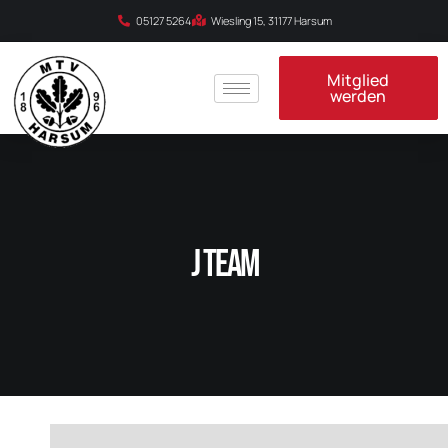
05127 5264
Wiesling 15, 31177 Harsum
Mitglied
werden
J Team