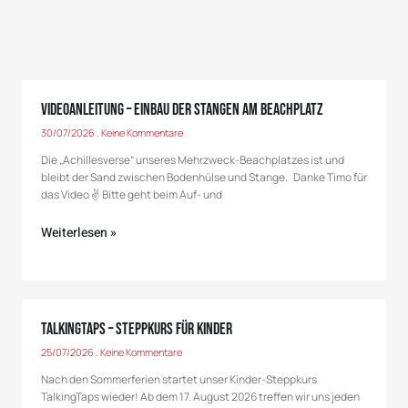
Videoanleitung – Einbau der Stangen am Beachplatz
30/07/2026
Keine Kommentare
Die „Achillesverse“ unseres Mehrzweck-Beachplatzes ist und
bleibt der Sand zwischen Bodenhülse und Stange. Danke Timo für
das Video ✌ Bitte geht beim Auf- und
Weiterlesen »
TalkingTaps – Steppkurs für Kinder
25/07/2026
Keine Kommentare
Nach den Sommerferien startet unser Kinder-Steppkurs
TalkingTaps wieder! Ab dem 17. August 2026 treffen wir uns jeden